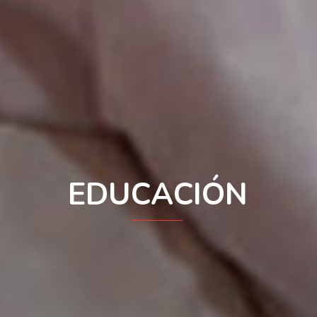
E
D
U
C
A
C
I
Ó
N