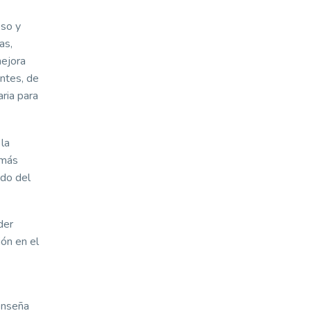
oso y
as,
mejora
entes, de
aria para
 la
 más
ndo del
der
ión en el
enseña