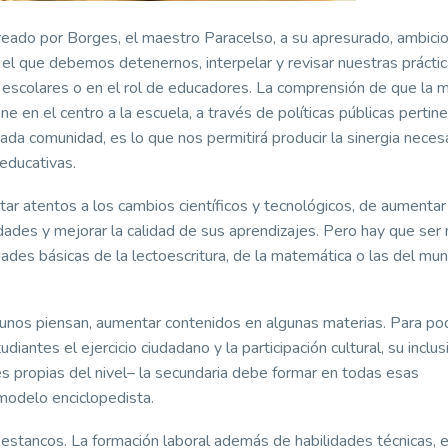
creado por Borges, el maestro Paracelso, a su apresurado, ambici
n el que debemos detenernos, interpelar y revisar nuestras práctic
 escolares o en el rol de educadores. La comprensión de que la 
ne en el centro a la escuela, a través de políticas públicas pertin
ada comunidad, es lo que nos permitirá producir la sinergia neces
educativas.
ar atentos a los cambios científicos y tecnológicos, de aumentar
idades y mejorar la calidad de sus aprendizajes. Pero hay que ser
dades básicas de la lectoescritura, de la matemática o las del mu
gunos piensan, aumentar contenidos en algunas materias. Para po
antes el ejercicio ciudadano y la participación cultural, su inclus
 propias del nivel– la secundaria debe formar en todas esas
modelo enciclopedista.
estancos. La formación laboral además de habilidades técnicas, 