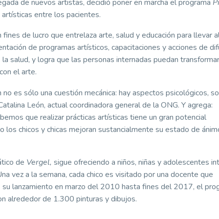
llegada de nuevos artistas, decidió poner en marcha el programa
P
 artísticas entre los pacientes.
n fines de lucro que entrelaza arte, salud y educación para llevar al
ntación de programas artísticos, capacitaciones y acciones de difu
a salud, y logra que las personas internadas puedan transformar
on el arte.
n no es sólo una cuestión mecánica: hay aspectos psicológicos, so
Catalina León, actual coordinadora general de la ONG. Y agrega:
emos que realizar prácticas artísticas tiene un gran potencial
 los chicos y chicas mejoran sustancialmente su estado de ánim
tico de
Vergel,
sigue ofreciendo a niños, niñas y adolescentes i
. Una vez a la semana, cada chico es visitado por una docente que
sde su lanzamiento en marzo del 2010 hasta fines del 2017, el pr
ron alrededor de 1.300 pinturas y dibujos.