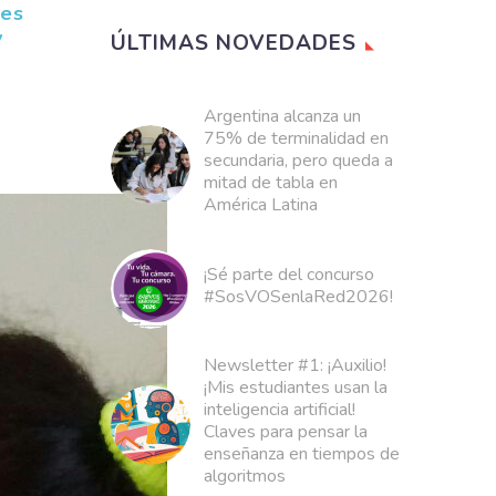
les
y
ÚLTIMAS NOVEDADES
Argentina alcanza un
75% de terminalidad en
secundaria, pero queda a
mitad de tabla en
América Latina
¡Sé parte del concurso
#SosVOSenlaRed2026!
Newsletter #1: ¡Auxilio!
¡Mis estudiantes usan la
inteligencia artificial!
Claves para pensar la
enseñanza en tiempos de
algoritmos