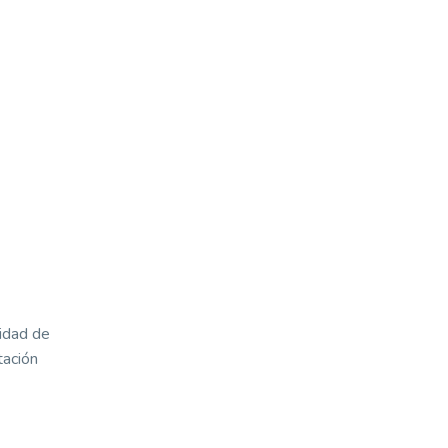
lidad de
tación