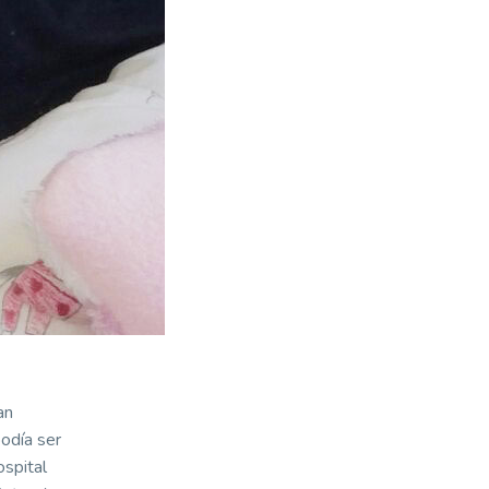
an
podía ser
ospital