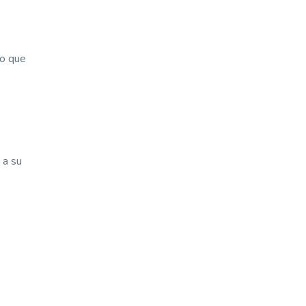
to que
 a su