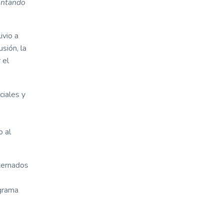
intando
ivio a
sión, la
 el
ciales y
o al
nternados
ograma