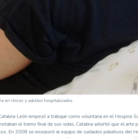
ura en chicos y adultos hospitalizados.
l Catalina León empezó a trabajar como voluntaria en el Hospice S
sitaban el tramo final de sus vidas, Catalina advirtió que el arte 
s. En 2008 se incorporó al equipo de cuidados paliativos del H