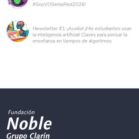
#SosVOSenlaRed2026!
Newsletter #1: ¡Auxilio! ¡Mis estudiantes usan
la inteligencia artificial! Claves para pensar la
enseñanza en tiempos de algoritmos