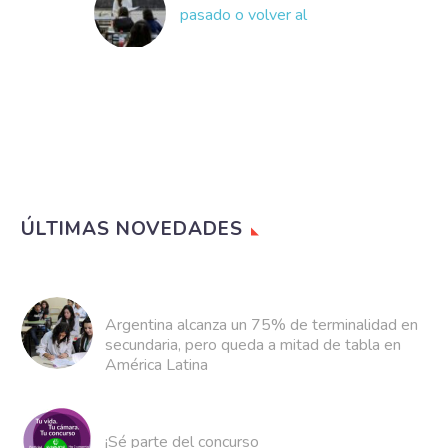
pasado o volver al
futuro? Hay una ventana
de oportunidad
Un aprendizaje que nos
dejó el COVID es que
cada 100 años se
produce una pandemia.
Se trata de un…
ÚLTIMAS NOVEDADES
Argentina alcanza un 75% de terminalidad en
secundaria, pero queda a mitad de tabla en
América Latina
¡Sé parte del concurso