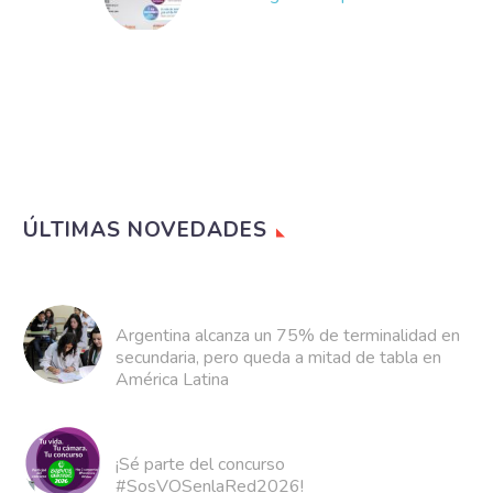
Fundación Noble y Tinta
Fresca
Desde hace tiempo, en
el programa Los Medios
de Comunicación en la
Educación, trabajamos
con los docentes en
espacios…
ÚLTIMAS NOVEDADES
Argentina alcanza un 75% de terminalidad en
secundaria, pero queda a mitad de tabla en
América Latina
¡Sé parte del concurso
#SosVOSenlaRed2026!