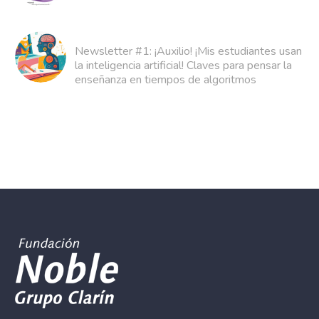
Newsletter #1: ¡Auxilio! ¡Mis estudiantes usan
la inteligencia artificial! Claves para pensar la
enseñanza en tiempos de algoritmos