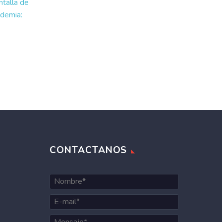
talla de
Con ideas creativas y
ndemia:
celulares, la Fundación
dice la
Noble presentó sus
padres
talleres en la Feria del
arlos
Libro
idades,
Ni expertos en
herramientas digitales ni
nerado
contextos de alta
 en la
disposición tecnológica.
a que
En los tres talleres que
la Fundación Noble
presentó…
CONTACTANOS