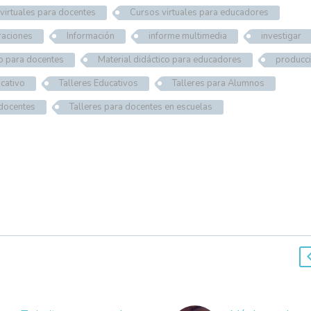
virtuales para docentes
Cursos virtuales para educadores
traciones
Información
informe multimedia
investigar
ico para docentes
Material didáctico para educadores
producc
cativo
Talleres Educativos
Talleres para Alumnos
 docentes
Talleres para docentes en escuelas