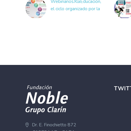
WebinariosXlaEducación,
el ciclo organizado por la
Fundación Noble y Tinta
Fresca
Desde hace tiempo, en
el programa Los Medios
de Comunicación en la
Educación, trabajamos
con los docentes en
espacios…
TWIT
Dr. E. Finochietto 872