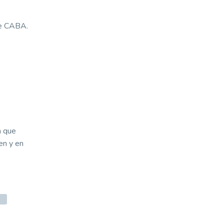
de CABA.
n que
en y en