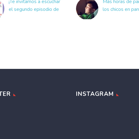
¡Te invitamos a escuchar
Más horas de pan
el segundo episodio de
los chicos en pa
nuestro podcast!
paso a paso, qué 
Mundo audiovisual:
nueva guía para 
¿cómo transformar una
que ayuda a cuid
idea inspiradora en una
La falta de activ
buena historia? Es el
de ideas y el
nuevo episodio del
agotamiento ge
Podcast Los Medios
por la cuarentena
de…
pandemia llevó 
muchos…
TER
INSTAGRAM