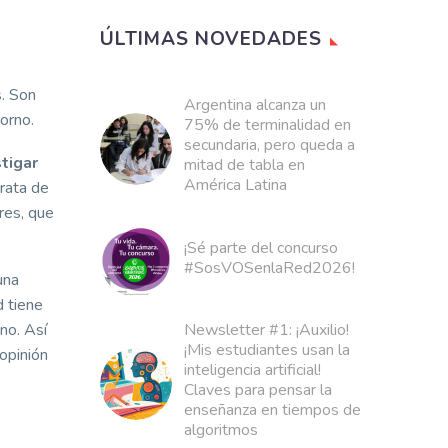
ÚLTIMAS NOVEDADES
s. Son
Argentina alcanza un
orno.
75% de terminalidad en
secundaria, pero queda a
tigar
mitad de tabla en
América Latina
trata de
res, que
¡Sé parte del concurso
#SosVOSenlaRed2026!
una
d tiene
Newsletter #1: ¡Auxilio!
no. Así
¡Mis estudiantes usan la
opinión
inteligencia artificial!
Claves para pensar la
enseñanza en tiempos de
algoritmos