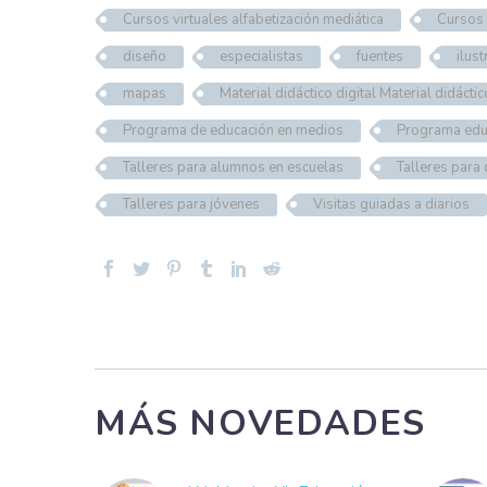
Cursos virtuales alfabetización mediática
Cursos 
diseño
especialistas
fuentes
ilus
mapas
Material didáctico digital Material didáct
Programa de educación en medios
Programa edu
Talleres para alumnos en escuelas
Talleres para
Talleres para jóvenes
Visitas guiadas a diarios
MÁS NOVEDADES