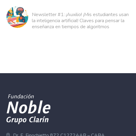
Newsletter #1: ¡Auxilio! ¡Mis estudiantes usan
la inteligencia artificial! Claves para pensar la
enseñanza en tiempos de algoritmos
Dr. E. Finochietto 872 C1272AAB – CABA