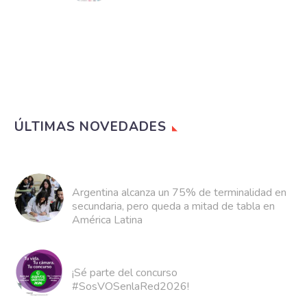
Abanderados!
Tras conocer sus
historias que inspiraron a
todo el país, vas a tener
la posibilidad de votar a
tu…
ÚLTIMAS NOVEDADES
Argentina alcanza un 75% de terminalidad en
secundaria, pero queda a mitad de tabla en
América Latina
¡Sé parte del concurso
#SosVOSenlaRed2026!