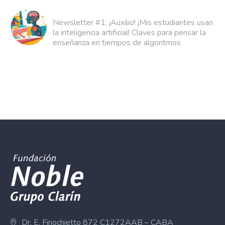
Newsletter #1: ¡Auxilio! ¡Mis estudiantes usan
la inteligencia artificial! Claves para pensar la
enseñanza en tiempos de algoritmos
Dr. E. Finochietto 872 C1272AAB – CABA