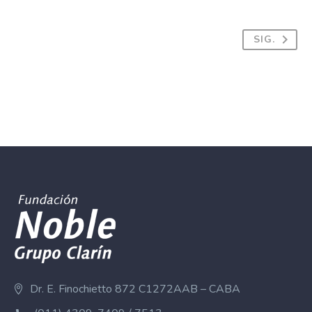
SIG.
Dr. E. Finochietto 872 C1272AAB – CABA