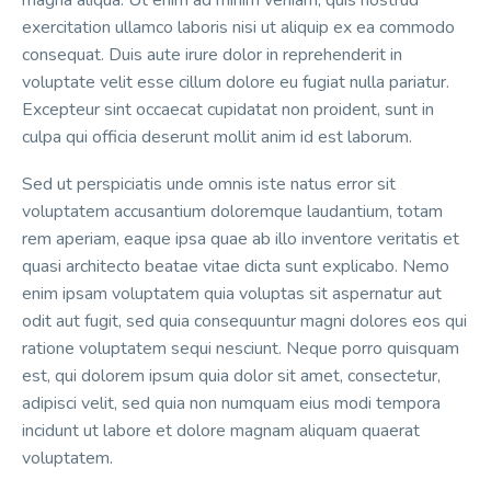
magna aliqua. Ut enim ad minim veniam, quis nostrud
exercitation ullamco laboris nisi ut aliquip ex ea commodo
consequat. Duis aute irure dolor in reprehenderit in
voluptate velit esse cillum dolore eu fugiat nulla pariatur.
Excepteur sint occaecat cupidatat non proident, sunt in
culpa qui officia deserunt mollit anim id est laborum.
Sed ut perspiciatis unde omnis iste natus error sit
voluptatem accusantium doloremque laudantium, totam
rem aperiam, eaque ipsa quae ab illo inventore veritatis et
quasi architecto beatae vitae dicta sunt explicabo. Nemo
enim ipsam voluptatem quia voluptas sit aspernatur aut
odit aut fugit, sed quia consequuntur magni dolores eos qui
ratione voluptatem sequi nesciunt. Neque porro quisquam
est, qui dolorem ipsum quia dolor sit amet, consectetur,
adipisci velit, sed quia non numquam eius modi tempora
incidunt ut labore et dolore magnam aliquam quaerat
voluptatem.