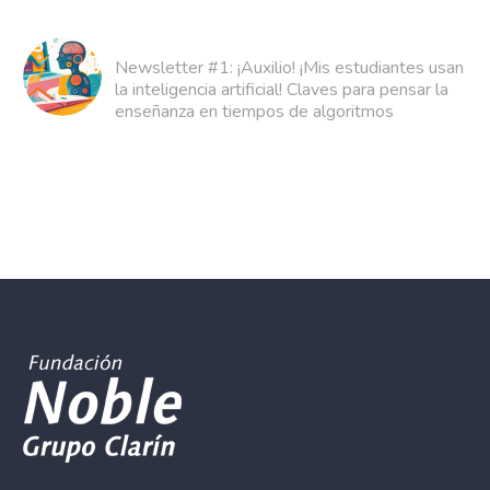
Newsletter #1: ¡Auxilio! ¡Mis estudiantes usan
la inteligencia artificial! Claves para pensar la
enseñanza en tiempos de algoritmos