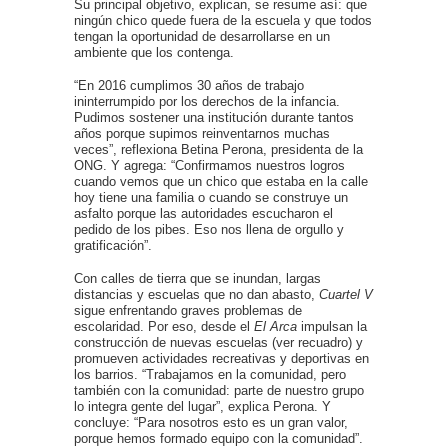
Su principal objetivo, explican, se resume así: que
ningún chico quede fuera de la escuela y que todos
tengan la oportunidad de desarrollarse en un
ambiente que los contenga.
“En 2016 cumplimos 30 años de trabajo
ininterrumpido por los derechos de la infancia.
Pudimos sostener una institución durante tantos
años porque supimos reinventarnos muchas
veces”, reflexiona Betina Perona, presidenta de la
ONG. Y agrega: “Confirmamos nuestros logros
cuando vemos que un chico que estaba en la calle
hoy tiene una familia o cuando se construye un
asfalto porque las autoridades escucharon el
pedido de los pibes. Eso nos llena de orgullo y
gratificación”.
Con calles de tierra que se inundan, largas
distancias y escuelas que no dan abasto,
Cuartel V
sigue enfrentando graves problemas de
escolaridad. Por eso, desde el
El Arca
impulsan la
construcción de nuevas escuelas (ver recuadro) y
promueven actividades recreativas y deportivas en
los barrios. “Trabajamos en la comunidad, pero
también con la comunidad: parte de nuestro grupo
lo integra gente del lugar”, explica Perona. Y
concluye: “Para nosotros esto es un gran valor,
porque hemos formado equipo con la comunidad”.