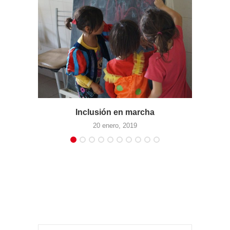
lusión en marcha
Articulando futur
20 enero, 2019
28 abril, 2019