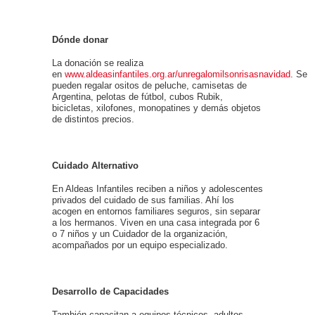
Dónde donar
La donación se realiza
en
www.aldeasinfantiles.org.ar/unregalomilsonrisasnavidad
. Se
pueden regalar ositos de peluche, camisetas de
Argentina, pelotas de fútbol, cubos Rubik,
bicicletas, xilofones, monopatines y demás objetos
de distintos precios.
Cuidado Alternativo
En Aldeas Infantiles reciben a niños y adolescentes
privados del cuidado de sus familias. Ahí los
acogen en entornos familiares seguros, sin separar
a los hermanos. Viven en una casa integrada por 6
o 7 niños y un Cuidador de la organización,
acompañados por un equipo especializado.
Desarrollo de Capacidades
También capacitan a equipos técnicos, adultos