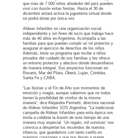
que más de 7.000 niños alrededor del país pueden
vivir con ilusión estas fiestas. Hasta el 30 de
diciembre estará activa la juguetería virtual donde
se podrá donar por única vez.
Aldeas Infantiles
es una organización social
independiente y sin fines de lucro que trabaja hace
más de 40 años en Argentina. Acompaña a las
familias para que puedan cumplir un rol protector y
asegurar el ejercicio de derechos de los niños.
Además, tiene un programa que recibe a niños
privados del cuidado de sus familias y les ofrece
un entorno protector y afectivo donde desarrollarse
de manera integral. Sus proyectos funcionan en
Rosario, Mar del Plata, Oberá, Luján, Córdoba,
Santa Fe y CABA.
“Las fiestas y el Fin de Año son momentos de
emoción y magia, aunque sabemos que no todos
tienen la posibilidad de vivirlos de la misma
manera”, dice Alejandra Perinetti, directora nacional
de
Aldeas Infantiles SOS Argentina
. “La tradicional
campaña de Aldeas Infantiles para esta época nos
invita a celebrar la ilusión de este tiempo de una
manera muy especial. ‘Un regalo, mil sonrisas’ nos
convoca a despertar los recuerdos de nuestra
infancia, que guardamos con tanto cariño en
nuestros corazones y que nos llevan a querer