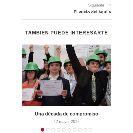
Siguiente
El vuelo del águila
TAMBIÉN PUEDE INTERESARTE
a de compromiso
Un canal para la inclusió
mayo, 2017
25 septiembre, 2016