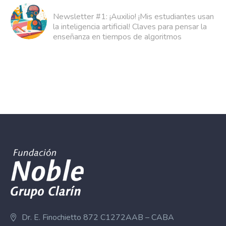
Newsletter #1: ¡Auxilio! ¡Mis estudiantes usan
la inteligencia artificial! Claves para pensar la
enseñanza en tiempos de algoritmos
Dr. E. Finochietto 872 C1272AAB – CABA