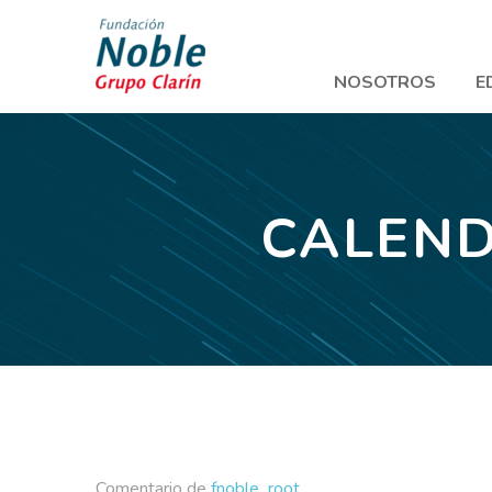
NOSOTROS
E
CALEND
Comentario de
fnoble_root