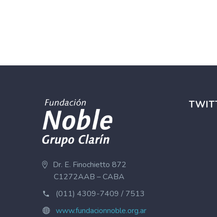
TWIT
Dr. E. Finochietto 872
C1272AAB – CABA
(011) 4309-7409 / 7513
www.fundacionnoble.org.ar