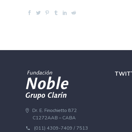
TWIT
Dr. E. Finochietto 872
C1272AAB – CABA
(011) 4309-7409 / 7513