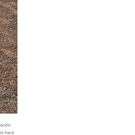
uación
ció hace