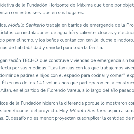
iniciativa de la Fundación Horizonte de Máxima que tiene por objet
uentan con estos servicios en sus hogares.
rios,
Módulo Sanitario
trabaja en barrios de emergencia de la Pro
ulos con instalaciones de agua fría y caliente, cloacas y electric
io para el horno, y los baños cuentan con canilla, ducha e inodoro
as de habitabilidad y sanidad para toda la familia.
organización TECHO, que construye viviendas de emergencia sin ba
rfecta por sus medidas. “Las familias con las que trabajamos vive
ormir de padres e hijos con el espacio para cocinar y comer”, exp
. Él es uno de los 141 voluntarios que participaron en la construc
llan, en el partido de Florencio Varela, a lo largo del año pasado
cos de la Fundación hicieron la diferencia porque lo mostraron co
os beneficiarios del proyecto. Hoy,
Módulo Sanitario
aspira a sum
as. El desafío no es menor: proyectan cuadruplicar la cantidad de