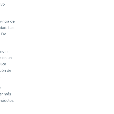
ivo
vincia de
idad. Las
. De
ño ni
n en un
lica
ción de
.
n
ar más
 módulos