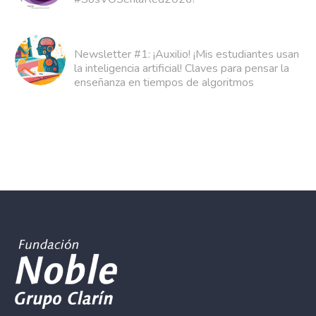
Newsletter #1: ¡Auxilio! ¡Mis estudiantes usan
la inteligencia artificial! Claves para pensar la
enseñanza en tiempos de algoritmos