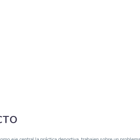
CTO
o eje central la práctica deportiva, trabajen sobre un problema