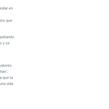
undar en
rios que
ompañando
s y se
valores
tan”,
a que la
una vida