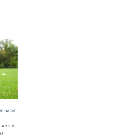
n hacer.
Laureus
,
es.