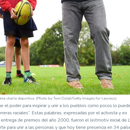
ena charla deportiva. (Photo by Tom Dulat/Getty Images for Laureus).
e el poder para inspirar y unir a los pueblos como pocos lo puede
eras raciales”. Estas palabras, expresadas por el activista y ex
 entrega de premios del año 2000, fueron el
leitmotiv
inicial de
te para unir a las personas y que hoy tiene presencia en 34 país