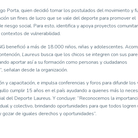
go Porta, quien decidió tomar los postulados del movimiento y f
ación sin fines de lucro que se vale del deporte para promover el
de riesgo social. Para esto, identifica y apoya proyectos comunita
contextos de vulnerabilidad.
 ONG benefició a más de 18.000 niños, niñas y adolescentes. Ac
ontención,
Laureus
busca que los chicos se integren con sus pare
scando aportar así a su formación como personas y ciudadanos
 señalan desde la organización.
y capacitación, e impulsa conferencias y foros para difundir los 
gullo cumplir 15 años en el país ayudando a quienes más lo necesi
ial del Deporte Laureus. Y concluye: “Reconocemos la importanci
idual y colectivo, brindando oportunidades para que todos logren 
y gozar de iguales derechos y oportunidades”.