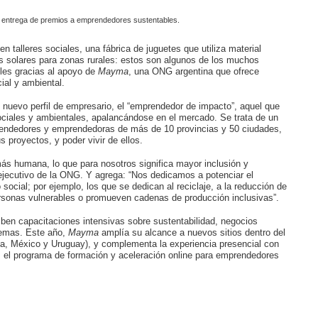
a entrega de premios a emprendedores sustentables.
n talleres sociales, una fábrica de juguetes que utiliza material
s solares para zonas rurales: estos son algunos de los muchos
les gracias al apoyo de
Mayma
, una ONG argentina que ofrece
al y ambiental.
 nuevo perfil de empresario, el “emprendedor de impacto”, aquel que
ciales y ambientales, apalancándose en el mercado. Se trata de un
rendedores y emprendedoras de más de 10 provincias y 50 ciudades,
 proyectos, y poder vivir de ellos.
ás humana, lo que para nosotros significa mayor inclusión y
 ejecutivo de la ONG. Y agrega: “Nos dedicamos a potenciar el
social; por ejemplo, los que se dedican al reciclaje, a la reducción de
personas vulnerables o promueven cadenas de producción inclusivas”.
ben capacitaciones intensivas sobre sustentabilidad, negocios
 temas. Este año,
Mayma
amplía su alcance a nuevos sitios dentro del
bia, México y Uruguay), y complementa la experiencia presencial con
, el programa de formación y aceleración online para emprendedores