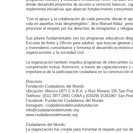
donde desarrolla proyectos de acceso a servicios básicos, c
implementa iniciativas que abarcan fortalecimiento comunitario
“Con el apoyo y la colaboración de cada persona, desde el a
vida en aquellos más desprotegidos”, dice Manuel Aldaz, pres
promover el respeto por los derechos de inmigrantes y refugiad
Sus pilares fundamentales son los programas educativos dirig
Escuela de Artes y Oficios para adultos, que buscan genera
y merenderos comunitarios y fomenta el desarrollo económico b
organizaciones y la sociedad civil.
La organización también impulsa programas de intercambio cul
comprensión mutua. Asimismo, a través de capacitaciones y ac
importancia de la participación ciudadana en la construcción 
Directorio
Fundación Ciudadanos del Mundo
Ubicación: México 1877 C.A.B.A. y Ruiz Moreno 155 San Ped
Teléfono: (011) 3977-2891 CABA y (03329) 15341967 San Ped
Facebook: Fundación Ciudadanos del Mundo
Instagram: ciudadanosdelmundofundacion
info@ciudadanosdelmundo.org
www.ciudadanosdelmundo.org
Ciudadanos del Mundo
La organización fue creada para fomentar el respeto por los d