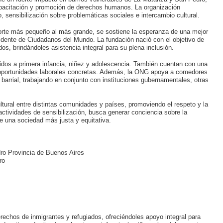
apacitación y promoción de derechos humanos. La organización
, sensibilización sobre problemáticas sociales e intercambio cultural.
porte más pequeño al más grande, se sostiene la esperanza de una mejor
idente de Ciudadanos del Mundo. La fundación nació con el objetivo de
os, brindándoles asistencia integral para su plena inclusión.
idos a primera infancia, niñez y adolescencia. También cuentan con una
r oportunidades laborales concretas. Además, la ONG apoya a comedores
arrial, trabajando en conjunto con instituciones gubernamentales, otras
tural entre distintas comunidades y países, promoviendo el respeto y la
tividades de sensibilización, busca generar conciencia sobre la
de una sociedad más justa y equitativa.
ro Provincia de Buenos Aires
ro
erechos de inmigrantes y refugiados, ofreciéndoles apoyo integral para