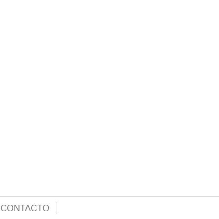
La voz de todos
Una visión global
3 julio, 2022
24 abril, 2024
CONTACTO