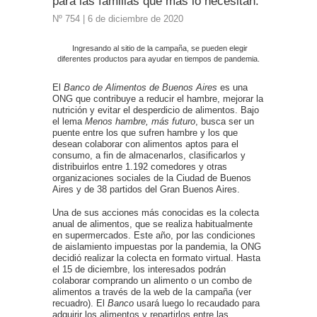
para las familias que más lo necesitan.
Nº 754 | 6 de diciembre de 2020
Ingresando al sitio de la campaña, se pueden elegir
diferentes productos para ayudar en tiempos de pandemia.
El
Banco de Alimentos
de Buenos Aires
es una
ONG que contribuye a reducir el hambre, mejorar la
nutrición y evitar el desperdicio de alimentos. Bajo
el lema
Menos hambre, más futuro
, busca ser un
puente entre los que sufren hambre y los que
desean colaborar con alimentos aptos para el
consumo, a fin de almacenarlos, clasificarlos y
distribuirlos entre 1.192 comedores y otras
organizaciones sociales de la Ciudad de Buenos
Aires y de 38 partidos del Gran Buenos Aires.
Una de sus acciones más conocidas es la colecta
anual de alimentos, que se realiza habitualmente
en supermercados. Este año, por las condiciones
de aislamiento impuestas por la pandemia, la ONG
decidió realizar la colecta en formato virtual. Hasta
el 15 de diciembre, los interesados podrán
colaborar comprando un alimento o un combo de
alimentos a través de la web de la campaña (ver
recuadro). El
Banco
usará luego lo recaudado para
adquirir los alimentos y repartirlos entre las