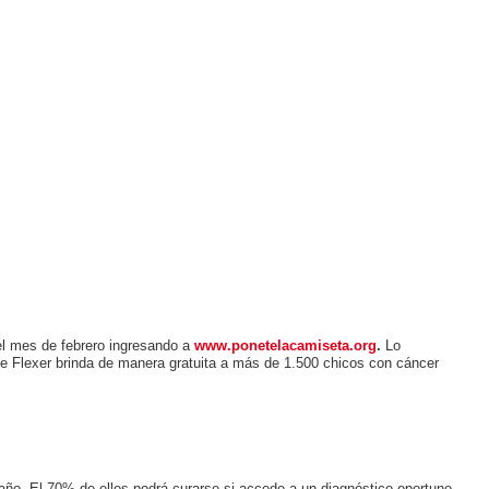
l mes de febrero ingresando a
www.ponetelacamiseta.org
​.
Lo
ue Flexer brinda de manera gratuita a más de 1.500 chicos con cáncer
año. El 70% de ellos podrá curarse si accede a un diagnóstico oportuno,