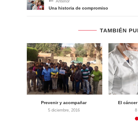
Anterior
Una historia de compromiso
TAMBIÉN PU
r de autismo
Medicina de calidad
iembre, 2023
29 octubre, 2023