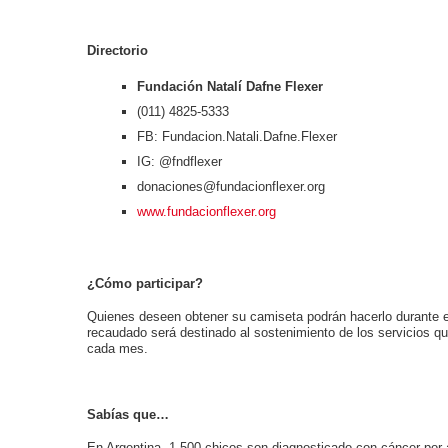
Directorio
Fundación Natalí Dafne Flexer
(011) 4825-5333
FB: Fundacion.Natali.Dafne.Flexer
IG: @fndflexer
donaciones@fundacionflexer.org
www.fundacionflexer.org
¿Cómo participar?
Quienes deseen obtener su camiseta podrán hacerlo durante e
recaudado será destinado al sostenimiento de los servicios q
cada mes.
Sabías que…
En Argentina, 1.500 chicos son diagnosticado con cáncer por 