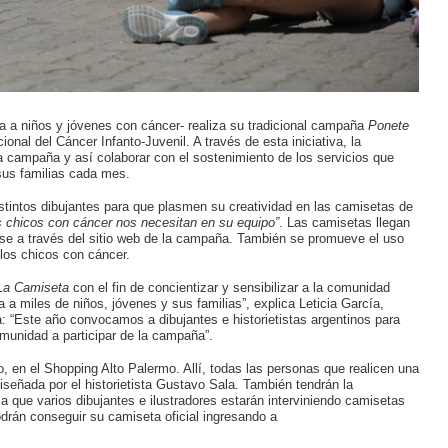
 a niños y jóvenes con cáncer- realiza su tradicional campaña
Ponete
nal del Cáncer Infanto-Juvenil. A través de esta iniciativa, la
a campaña y así colaborar con el sostenimiento de los servicios que
sus familias cada mes.
tintos dibujantes para que plasmen su creatividad en las camisetas de
s chicos con cáncer nos necesitan en su equipo”
. Las camisetas llegan
irse a través del sitio web de la campaña. También se promueve el uso
los chicos con cáncer.
La Camiseta
con el fin de concientizar y sensibilizar a la comunidad
a a miles de niños, jóvenes y sus familias”, explica Leticia García,
a: “Este año convocamos a dibujantes e historietistas argentinos para
munidad a participar de la campaña”.
ro, en el Shopping Alto Palermo. Allí, todas las personas que realicen una
iseñada por el historietista Gustavo Sala. También tendrán la
la que varios dibujantes e ilustradores estarán interviniendo camisetas
drán conseguir su camiseta oficial ingresando a