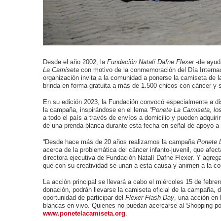
Desde el año 2002, la
Fundación Natalí Dafne Flexer
-de ayuda
La Camiseta
con motivo de la conmemoración del Día Internacio
organización invita a la comunidad a ponerse la camiseta de l
brinda en forma gratuita a más de 1.500 chicos con cáncer y 
En su edición 2023, la Fundación convocó especialmente a dis
la campaña, inspirándose en el lema
“Ponete La Camiseta, lo
a todo el país a través de envíos a domicilio y pueden adquir
de una prenda blanca durante esta fecha en señal de apoyo a 
“Desde hace más de 20 años realizamos la campaña
Ponete 
acerca de la problemática del cáncer infanto-juvenil, que afect
directora ejecutiva de Fundación Natalí Dafne Flexer. Y agreg
que con su creatividad se unan a esta causa y animen a la co
La acción principal se llevará a cabo el miércoles 15 de febre
donación, podrán llevarse la camiseta oficial de la campaña, d
oportunidad de participar del
Flexer Flash Day
, una acción en 
blancas en vivo. Quienes no puedan acercarse al Shopping po
www.ponetelacamiseta.org
.