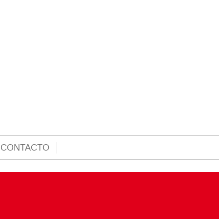
Obras para una vida mejor
La fiesta de los l
31 octubre, 2021
6 septiembre, 20
CONTACTO