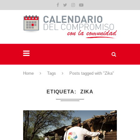
Home
Tags
Posts tagged with "Zika"
ETIQUETA
ZIKA