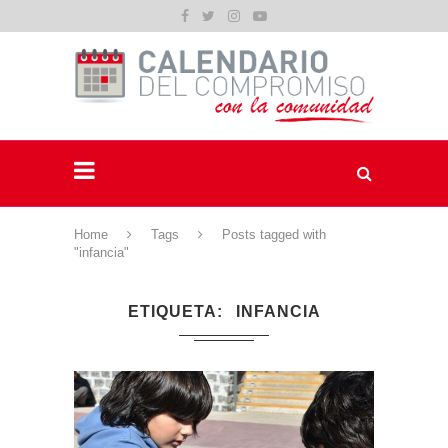
Home
Tags
Posts tagged with
"infancia"
ETIQUETA
INFANCIA