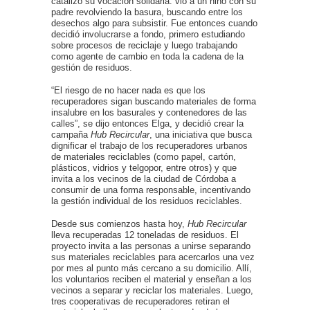
catalizó su vocación solidaria: vio a un niño con su
padre revolviendo la basura, buscando entre los
desechos algo para subsistir. Fue entonces cuando
decidió involucrarse a fondo, primero estudiando
sobre procesos de reciclaje y luego trabajando
como agente de cambio en toda la cadena de la
gestión de residuos.
“El riesgo de no hacer nada es que los
recuperadores sigan buscando materiales de forma
insalubre en los basurales y contenedores de las
calles”, se dijo entonces Elga, y decidió crear la
campaña
Hub
Recircular
, una iniciativa que busca
dignificar el trabajo de los recuperadores urbanos
de materiales reciclables (como papel, cartón,
plásticos, vidrios y telgopor, entre otros) y que
invita a los vecinos de la ciudad de Córdoba a
consumir de una forma responsable, incentivando
la gestión individual de los residuos reciclables.
Desde sus comienzos hasta hoy,
Hub
Recircular
lleva recuperadas 12 toneladas de residuos. El
proyecto invita a las personas a unirse separando
sus materiales reciclables para acercarlos una vez
por mes al punto más cercano a su domicilio. Allí,
los voluntarios reciben el material y enseñan a los
vecinos a separar y reciclar los materiales. Luego,
tres cooperativas de recuperadores retiran el