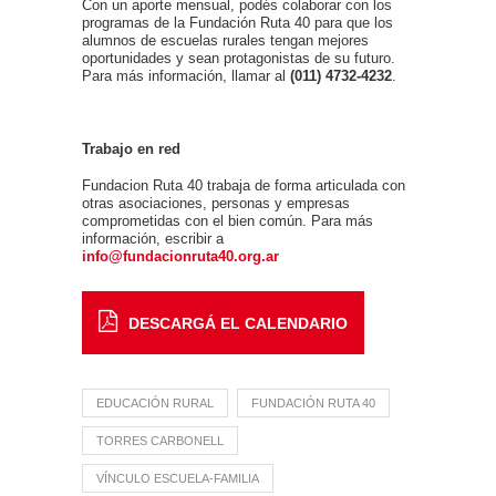
Con un aporte mensual, podés colaborar con los
programas de la Fundación Ruta 40 para que los
alumnos de escuelas rurales tengan mejores
oportunidades y sean protagonistas de su futuro.
Para más información, llamar al
(011)
4732-4232
.
Trabajo en red
Fundacion Ruta 40 trabaja de forma articulada con
otras asociaciones, personas y empresas
comprometidas con el bien común. Para más
información, escribir a
info@fundacionruta40.org.ar
DESCARGÁ EL CALENDARIO
EDUCACIÓN RURAL
FUNDACIÓN RUTA 40
TORRES CARBONELL
VÍNCULO ESCUELA-FAMILIA