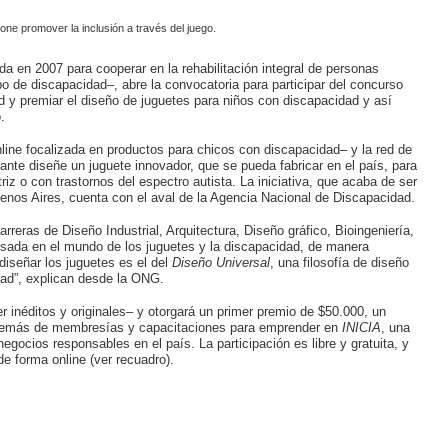
ne promover la inclusión a través del juego.
 en 2007 para cooperar en la rehabilitación integral de personas
po de discapacidad–, abre la convocatoria para participar del concurso
dad y premiar el diseño de juguetes para niños con discapacidad y así
.
nline focalizada en productos para chicos con discapacidad–
y la red de
ante diseñe un juguete innovador, que se pueda fabricar en el país, para
riz o con trastornos del espectro autista. La iniciativa, que acaba de ser
Buenos Aires, cuenta con el aval de la Agencia Nacional de Discapacidad.
rreras de Diseño Industrial, Arquitectura, Diseño gráfico, Bioingeniería,
esada en el mundo de los juguetes y la discapacidad, de manera
 diseñar los juguetes es el del
Diseño Universal
, una filosofía de diseño
ldad”, explican desde la ONG.
 inéditos y originales– y otorgará un primer premio de $50.000, un
además de membresías y capacitaciones para emprender en
INICIA
, una
ocios responsables en el país. La participación es libre y gratuita, y
e forma online (ver recuadro).