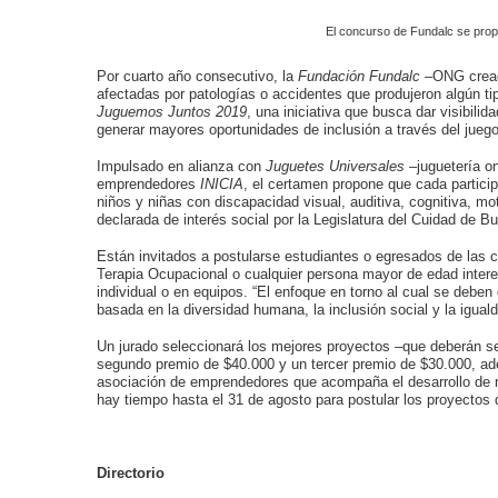
El concurso de Fundalc se propo
Por cuarto año consecutivo, la
Fundación Fundalc
–ONG creada
afectadas por patologías o accidentes que produjeron algún ti
Juguemos Juntos
2019
, una iniciativa que busca dar visibili
generar mayores oportunidades de inclusión a través del juego
Impulsado en alianza con
Juguetes Universales –
juguetería o
emprendedores
INICIA
, el certamen propone que cada particip
niños y niñas con discapacidad visual, auditiva, cognitiva, mot
declarada de interés social por la Legislatura del Cuidad de 
Están invitados a postularse estudiantes o egresados de las ca
Terapia Ocupacional o cualquier persona mayor de edad inter
individual o en equipos. “El enfoque en torno al cual se deben
basada en la diversidad humana, la inclusión social y la igua
Un jurado seleccionará los mejores proyectos –que deberán ser
segundo premio de $40.000 y un tercer premio de $30.000, 
asociación de emprendedores que acompaña el desarrollo de neg
hay tiempo hasta el 31 de agosto para postular los proyectos d
Directorio