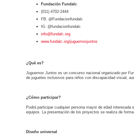
Fundación Fundalc
(011) 4702-2444
FB: @Fundacionfundalc
IG: @fundacionfundalc
info@fundalc.org
www.fundalc.org/juguemosjuntos
¿Qué es?
Juguemos Juntos
es un concurso nacional organizado por
Fun
de juguetes inclusivos para niños con discapacidad visual, audi
¿Cómo participar?
Podrá participar cualquier persona mayor de edad interesada e
equipos. La presentación de los proyectos se realiza de forma
Diseño universal