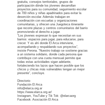
gratuita, consejos territoriales, grupos de
participación dónde los jóvenes desarrollan
proyectos para su comunidad, seguimiento escolar
de 700 niños y niñas apadrinados para evitar la
deserción escolar. Además trabajan en
coordinación con escuelas y organizaciones
comunitarias, y ofrecen una Juegoteca itinerante
que recorre plazas y centros comunitarios del barrio
promoviendo el derecho a jugar.
“Los jóvenes expresan lo que necesitan en sus
barrios: espacios para jugar, para educarse, para
crecer. Y es ahí donde El Arca interviene,
acompañando y respaldando sus proyectos”,
insiste Perona. “Nuestro trabajo se sostiene gracias
a un sistema solidario, donde cada persona que
contribuye con una cuota mensual permite que
todas estas actividades sigan adelante,
fortaleciendo los lazos que hacen posible que los
chicos y chicas más vulnerables tengan un mejor
presente”, concluye.
Directorio
Fundación El Arca
info@elarca.org.ar
https://www.elarca.org.ar/
Instagram, YouTube y Tik Tok: @elarcaorg
Facebook: Asociación El Arca