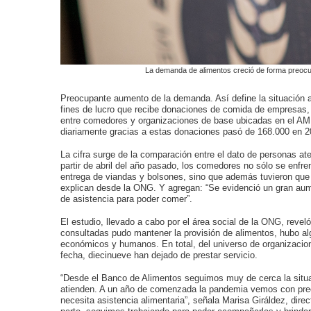
La demanda de alimentos creció de forma preocu
Preocupante aumento de la demanda. Así define la situación a
fines de lucro que recibe donaciones de comida de empresas, 
entre comedores y organizaciones de base ubicadas en el A
diariamente gracias a estas donaciones pasó de 168.000 en 2
La cifra surge de la comparación entre el dato de personas ate
partir de abril del año pasado, los comedores no sólo se enfr
entrega de viandas y bolsones, sino que además tuvieron que p
explican desde la ONG. Y agregan: “Se evidenció un gran au
de asistencia para poder comer”.
El estudio, llevado a cabo por el área social de la ONG, reve
consultadas pudo mantener la provisión de alimentos, hubo alg
económicos y humanos. En total, del universo de organizacio
fecha, diecinueve han dejado de prestar servicio.
“Desde el Banco de Alimentos seguimos muy de cerca la situa
atienden. A un año de comenzada la pandemia vemos con pre
necesita asistencia alimentaria”, señala Marisa Giráldez, direc