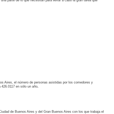
una parte de lo que necesitan para llevar a cabo la gran tarea que
os Aires, el número de personas asistidas por los comedores y
a 426.0117 en sólo un año
.
iudad de Buenos Aires y del Gran Buenos Aires con los que trabaja el