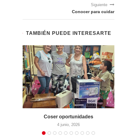
Siguiente
Conocer para cuidar
TAMBIÉN PUEDE INTERESARTE
ortunidades
Soluciones inclusivas
io, 2026
13 diciembre, 2020